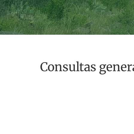
Consultas gener
EMAIL
contacto@fundacionkipp.org.ar